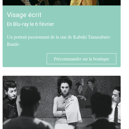
Visage écrit
En Blu-ray le 6 février
Un portrait passionnant de la star de Kabuki Tamasaburo
Bando
Précommander sur la boutique