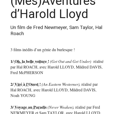
(Més)Aventures
d’Harold Lloyd
Un film de Fred Newmeyer, Sam Taylor, Hal
Roach
3 films inédits d’un génie du burlesque !
1/
Oh, la belle voiture !
(Get Out and Get Under)
réalisé
par Hal ROACH, avec Harold LLOYD, Mildred DAVIS,
Fred McPHERSON
2/
Viré à l’Ouest !
(An Eastern Westerner),
réalisé par
Hal ROACH, avec Harold LLOYD, Mildred DAVIS,
Noah YOUNG
3/
Voyage au Paradis
(Never Weaken),
réalisé par Fred
NEWMEYER et Sam TAYLOR, avec Harold LLOYD,