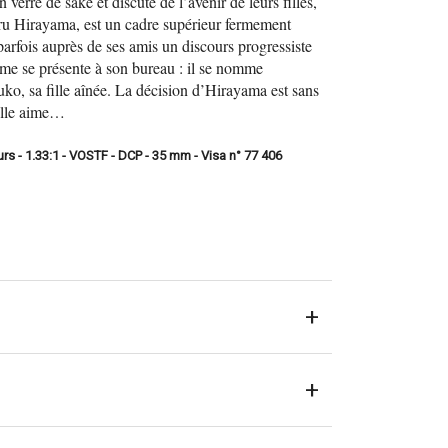
erre de saké et discute de l’avenir de leurs filles,
ru Hirayama, est un cadre supérieur fermement
parfois auprès de ses amis un discours progressiste
mme se présente à son bureau : il se nomme
o, sa fille aînée. La décision d’Hirayama est sans
’elle aime…
s - 1.33:1 - VOSTF - DCP - 35 mm - Visa n° 77 406