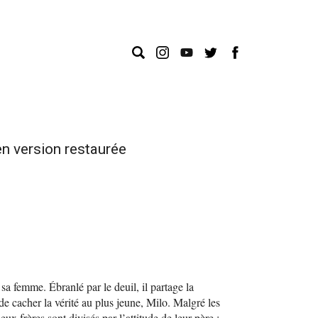
n version restaurée
sa femme. Ébranlé par le deuil, il partage la
de cacher la vérité au plus jeune, Milo. Malgré les
deux frères sont divisés par l’attitude de leur père :