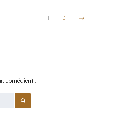
1
2
→
ur, comédien) :