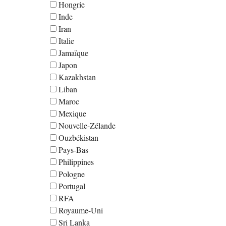
Hongrie
Inde
Iran
Italie
Jamaïque
Japon
Kazakhstan
Liban
Maroc
Mexique
Nouvelle-Zélande
Ouzbékistan
Pays-Bas
Philippines
Pologne
Portugal
RFA
Royaume-Uni
Sri Lanka