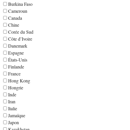
Burkina Faso
Cameroun
Canada
Chine
Corée du Sud
Côte d’Ivoire
Danemark
Espagne
États-Unis
Finlande
France
Hong Kong
Hongrie
Inde
Iran
Italie
Jamaïque
Japon
Kazakhstan