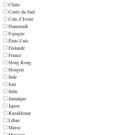
Chine
Corée du Sud
Côte d’Ivoire
Danemark
Espagne
États-Unis
Finlande
France
Hong Kong
Hongrie
Inde
Iran
Italie
Jamaïque
Japon
Kazakhstan
Liban
Maroc
Mexique