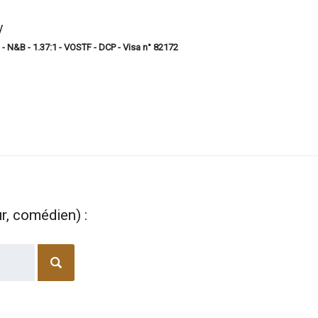
y
 - N&B - 1.37:1 - VOSTF - DCP - Visa n° 82172
ur, comédien) :