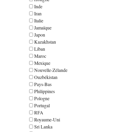
Inde
Iran
Italie
Jamaïque
Japon
Kazakhstan
Liban
Maroc
Mexique
Nouvelle-Zélande
Ouzbékistan
Pays-Bas
Philippines
Pologne
Portugal
RFA
Royaume-Uni
Sri Lanka