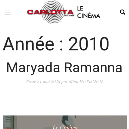
Année :
2010
Maryada Ramanna
Posté
21 mai 2026
par
Mina HUISSOUD
Le Cinéma