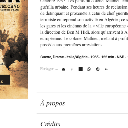
Octobre 1957. Les paras du colonel Mathieu cern
guérilla urbaine. Pendant ses heures de réclusion fo
de délinquant et proxénète à celui de chef guéri
terroriste entreprend son activité en Algérie ; ce 
les gares et les cinémas de la « ville européenne 
la direction de Ben M’Hidi, alors qu’arrivent à Al
européenne. Le colonel Mathieu, mettant à profit 
procède aux premières arrestations…
Guerre, Drame - Italie/Algérie - 1965 - 122 min - N&B -
Partager ...
À propos
Crédits