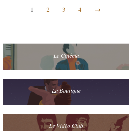
1
2
3
4
→
Le Cinéma
La Boutique
Le Vidéo Club