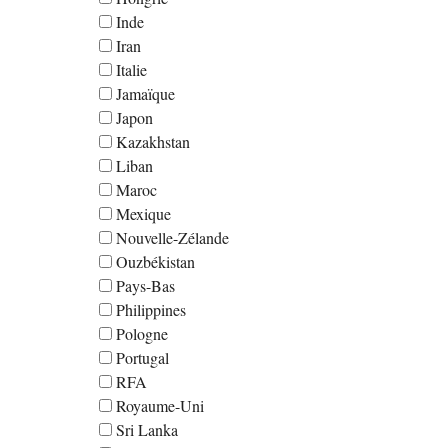
Inde
Iran
Italie
Jamaïque
Japon
Kazakhstan
Liban
Maroc
Mexique
Nouvelle-Zélande
Ouzbékistan
Pays-Bas
Philippines
Pologne
Portugal
RFA
Royaume-Uni
Sri Lanka