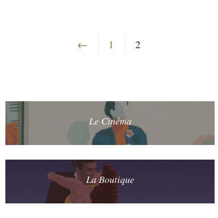
←
1
2
Le Cinéma
La Boutique