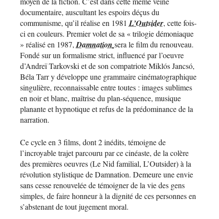
moyen de la fiction. C’est dans cette même veine
documentaire, auscultant les espoirs déçus du
communisme, qu’il réalise en 1981
L’Outsider
, cette fois-
ci en couleurs. Premier volet de sa « trilogie démoniaque
» réalisé en 1987,
Damnation
sera le film du renouveau.
Fondé sur un formalisme strict, influencé par l’oeuvre
d’Andreï Tarkovski et de son compatriote Miklós Jancsó,
Béla Tarr y développe une grammaire cinématographique
singulière, reconnaissable entre toutes : images sublimes
en noir et blanc, maîtrise du plan-séquence, musique
planante et hypnotique et refus de la prédominance de la
narration.
Ce cycle en 3 films, dont 2 inédits, témoigne de
l’incroyable trajet parcouru par ce cinéaste, de la colère
des premières oeuvres (Le Nid familial, L’Outsider) à la
révolution stylistique de Damnation. Demeure une envie
sans cesse renouvelée de témoigner de la vie des gens
simples, de faire honneur à la dignité de ces personnes en
s’abstenant de tout jugement moral.