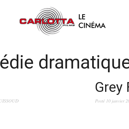
die dramatiqu
Grey 
HUISSOUD
Posté
10 janvier 2