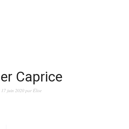
ier Caprice
é
17 juin 2020
par
Élise