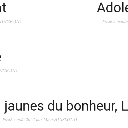
t
Adole
 HUISSOUD
Posté
5 octob
e
UISSOUD
 jaunes du bonheur, 
Posté
5 août 2022
par
Mina HUISSOUD