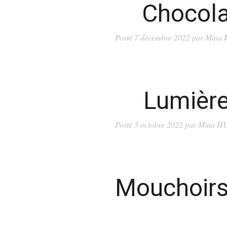
Chocola
Posté
7 décembre 2022
par
Mina
Lumièr
Posté
5 octobre 2022
par
Mina H
Mouchoirs