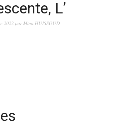
scente, L’
re 2022
par
Mina HUISSOUD
Les