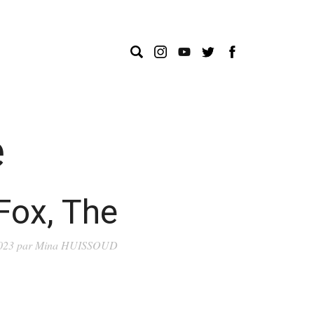
e
Fox, The
023
par
Mina HUISSOUD