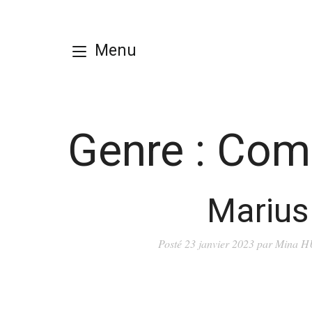
Menu
Genre :
Comé
Marius
Posté
23 janvier 2023
par
Mina 