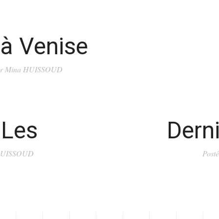
à Venise
r
Mina HUISSOUD
 Les
Dern
HUISSOUD
Post