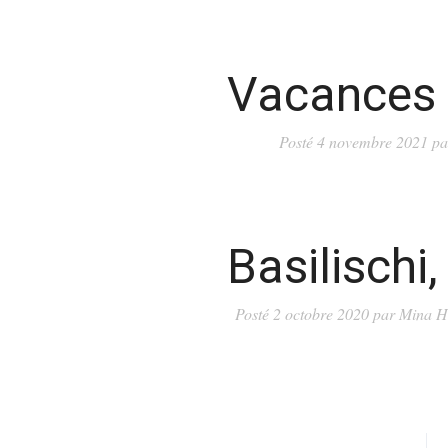
Vacances 
Posté
4 novembre 2021
pa
Basilischi,
Posté
2 octobre 2020
par
Mina 