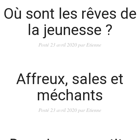
Où sont les rêves de
la jeunesse ?
Posté
23 avril 2020
par
Etienne
Affreux, sales et
méchants
Posté
23 avril 2020
par
Etienne