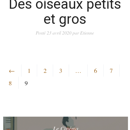
Des oiseaux petits
et gros
Posté
23 avril 2020
par
Etienne
←
1
2
3
…
6
7
8
9
Le Cinéma