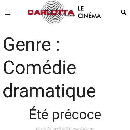
Genre :
Comédie
dramatique
Été précoce
Posté
23 avril 2020
par
Etienne