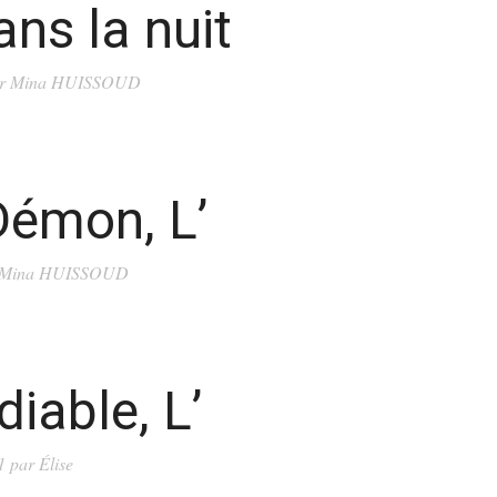
ns la nuit
r
Mina HUISSOUD
Démon, L’
Mina HUISSOUD
diable, L’
1
par
Élise