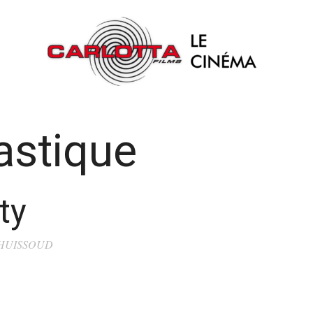
astique
ty
 HUISSOUD