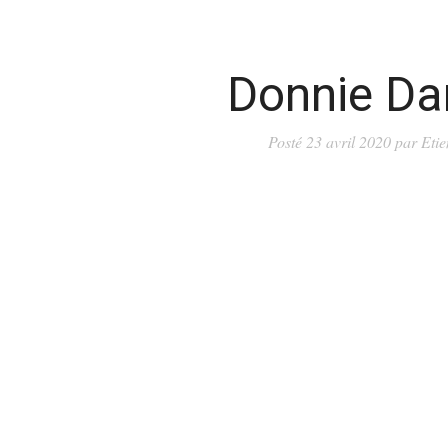
Donnie Da
Posté
23 avril 2020
par
Eti