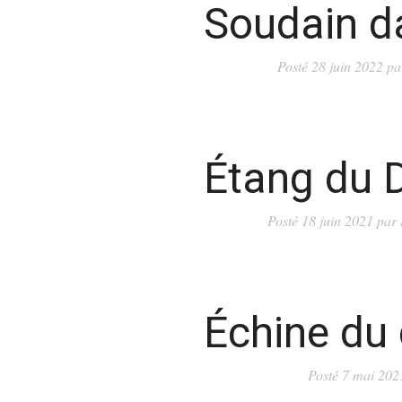
Soudain da
Posté
28 juin 2022
pa
Étang du 
Posté
18 juin 2021
par
Échine du 
Posté
7 mai 202